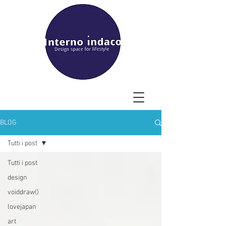
BLOG
Tutti i post
Tutti i post
design
voiddraw()
lovejapan
art