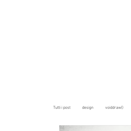
Tutti i post
design
voiddraw()