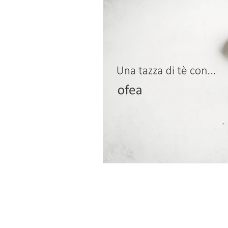
Artwork
TheLinkCollective
Kurosawa Kawara-ten
akiya ba
Book
Cataloghi mostre
MA
Norio Yoshinaga
OFEA