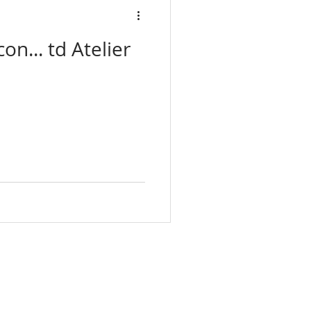
ma Architects
on... td Atelier
The Japanese House
Nagaya