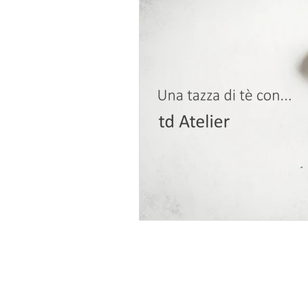
Artwork
TheLinkCollective
Kurosawa Kawara-ten
akiya ba
Book
Cataloghi mostre
MA
Norio Yoshinaga
OFEA