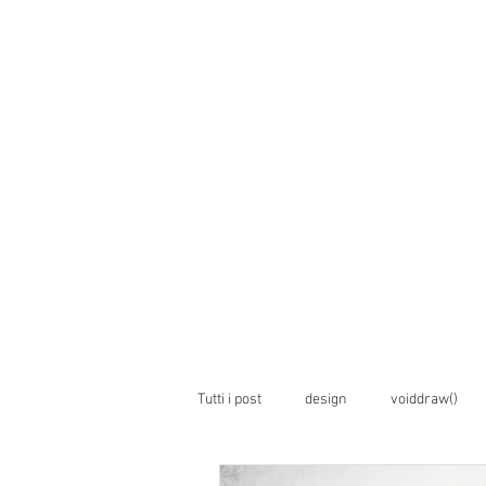
Tutti i post
design
voiddraw()