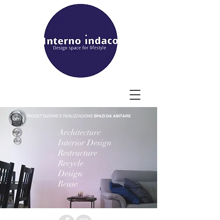
PROGETTAZIONE E REALIZZAZIONE
SPAZI DA ABITARE
Architecture
Interior Design
Restructure
Recycle
Design
Reuse